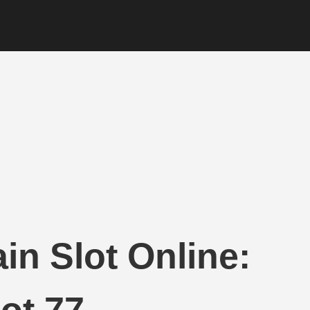
in Slot Online: