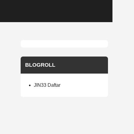
BLOGROLL
JIN33 Daftar