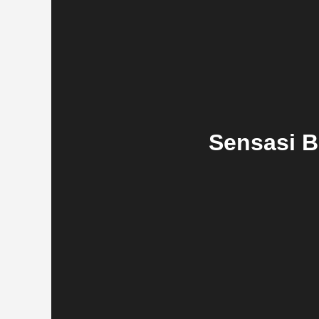
Sensasi B