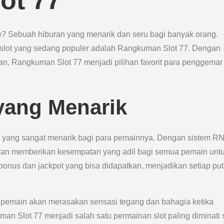
ot 77
e? Sebuah hiburan yang menarik dan seru bagi banyak orang.
slot yang sedang populer adalah Rangkuman Slot 77. Dengan
an, Rangkuman Slot 77 menjadi pilihan favorit para penggemar 
yang Menarik
yang sangat menarik bagi para pemainnya. Dengan sistem R
aran memberikan kesempatan yang adil bagi semua pemain unt
 bonus dan jackpot yang bisa didapatkan, menjadikan setiap pu
 pemain akan merasakan sensasi tegang dan bahagia ketika
n Slot 77 menjadi salah satu permainan slot paling diminati 