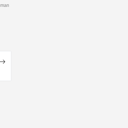
kuman