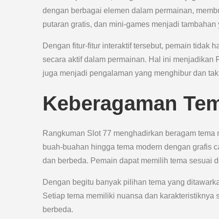
dengan berbagai elemen dalam permainan, membua
putaran gratis, dan mini-games menjadi tambaha
Dengan fitur-fitur interaktif tersebut, pemain tidak
secara aktif dalam permainan. Hal ini menjadikan 
juga menjadi pengalaman yang menghibur dan tak 
Keberagaman Tem
Rangkuman Slot 77 menghadirkan beragam tema men
buah-buahan hingga tema modern dengan grafis c
dan berbeda. Pemain dapat memilih tema sesuai d
Dengan begitu banyak pilihan tema yang ditawark
Setiap tema memiliki nuansa dan karakteristiknya 
berbeda.