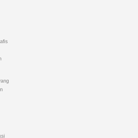
afis
h
yang
an
ksi