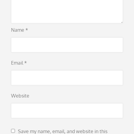
Name
*
Email
*
Website
Save my name, email, and website in this