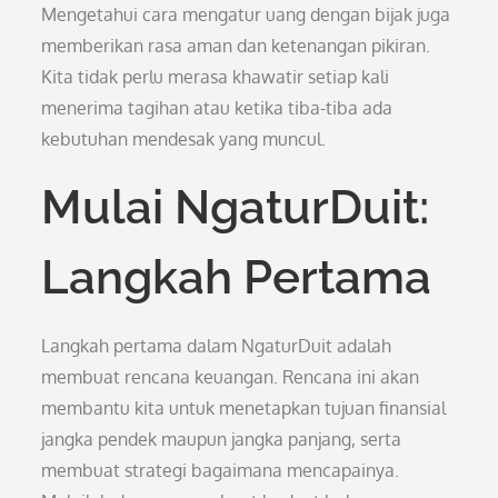
Mengetahui cara mengatur uang dengan bijak juga
memberikan rasa aman dan ketenangan pikiran.
Kita tidak perlu merasa khawatir setiap kali
menerima tagihan atau ketika tiba-tiba ada
kebutuhan mendesak yang muncul.
Mulai NgaturDuit:
Langkah Pertama
Langkah pertama dalam NgaturDuit adalah
membuat rencana keuangan. Rencana ini akan
membantu kita untuk menetapkan tujuan finansial
jangka pendek maupun jangka panjang, serta
membuat strategi bagaimana mencapainya.