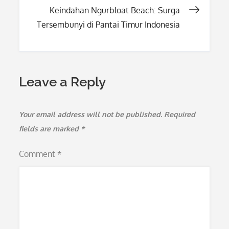
Keindahan Ngurbloat Beach: Surga
Tersembunyi di Pantai Timur Indonesia
Leave a Reply
Your email address will not be published.
Required
fields are marked
*
Comment
*