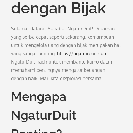
dengan Bijak
Selamat datang, Sahabat NgaturDuit! Di zaman
yang serba cepat seperti sekarang, kemampuan
untuk mengelola uang dengan bijak merupakan hal
yang sangat penting.
https://ngatuirduit.com
NgaturDuit hadir untuk membantu kamu dalam
memahami pentingnya mengatur keuangan
dengan baik. Mari kita eksplorasi bersama!
Mengapa
NgaturDuit