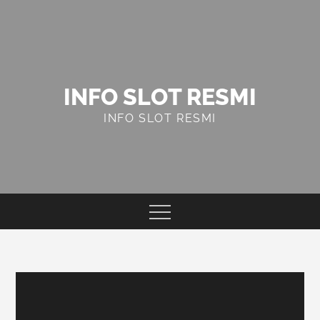
Skip
to
content
INFO SLOT RESMI
INFO SLOT RESMI