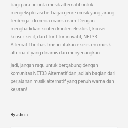
bagi para pecinta musik alternatif untuk
mengeksplorasi berbagai genre musik yang jarang
terdengar di media mainstream. Dengan
menghadirkan konten-konten eksklusif, konser-
konser kecil, dan fitur-fitur inovatif, NET33
Alternatif berhasil menciptakan ekosistem musik
alternatif yang dinamis dan menyenangkan.
Jadi, jangan ragu untuk bergabung dengan
komunitas NET33 Alternatif dan jadilah bagian dari
perjalanan musik alternatif yang penuh warna dan
kejutan!
By
admin