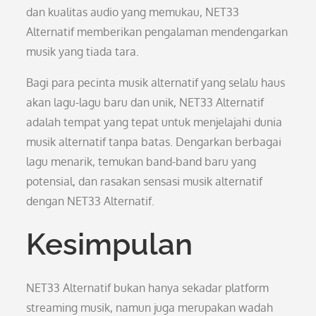
dan kualitas audio yang memukau, NET33
Alternatif memberikan pengalaman mendengarkan
musik yang tiada tara.
Bagi para pecinta musik alternatif yang selalu haus
akan lagu-lagu baru dan unik, NET33 Alternatif
adalah tempat yang tepat untuk menjelajahi dunia
musik alternatif tanpa batas. Dengarkan berbagai
lagu menarik, temukan band-band baru yang
potensial, dan rasakan sensasi musik alternatif
dengan NET33 Alternatif.
Kesimpulan
NET33 Alternatif bukan hanya sekadar platform
streaming musik, namun juga merupakan wadah