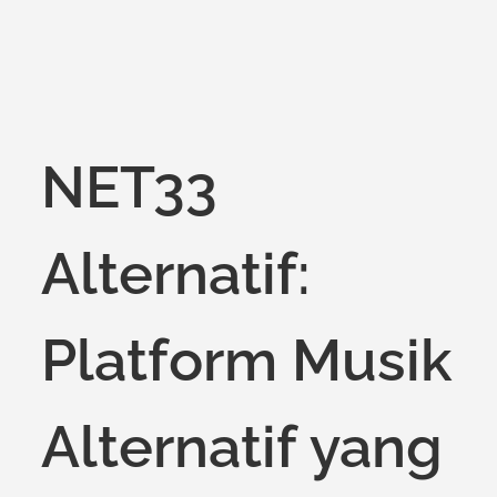
on
NET33
Alternatif:
Platform Musik
Alternatif yang