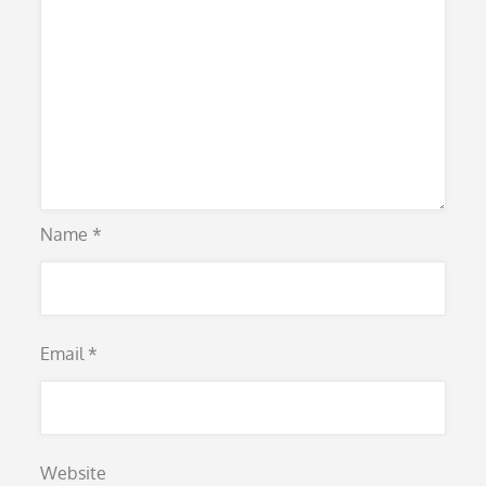
Name
*
Email
*
Website