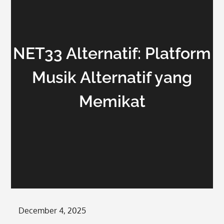
NET33 Alternatif: Platform
Musik Alternatif yang
Memikat
Posted
December 4, 2025