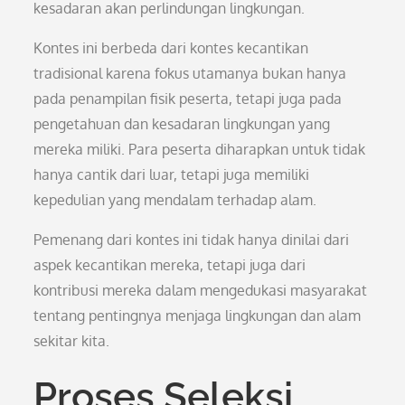
kesadaran akan perlindungan lingkungan.
Kontes ini berbeda dari kontes kecantikan
tradisional karena fokus utamanya bukan hanya
pada penampilan fisik peserta, tetapi juga pada
pengetahuan dan kesadaran lingkungan yang
mereka miliki. Para peserta diharapkan untuk tidak
hanya cantik dari luar, tetapi juga memiliki
kepedulian yang mendalam terhadap alam.
Pemenang dari kontes ini tidak hanya dinilai dari
aspek kecantikan mereka, tetapi juga dari
kontribusi mereka dalam mengedukasi masyarakat
tentang pentingnya menjaga lingkungan dan alam
sekitar kita.
Proses Seleksi