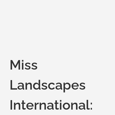
on
Miss
Landscapes
International: