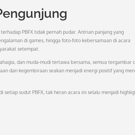
Pengunjung
 terhadap PBFX tidak pernah pudar. Antrian panjang yang
i pengalaman di games, hingga foto-foto kebersamaan di acara
syarakat setempat.
 bahagia, dan muda-mudi tertawa bersama, semua tergambar 
an dan kegembiraan seakan menjadi energi positif yang meng
 setiap sudut PBFX, tak heran acara ini selalu menjadi highlig