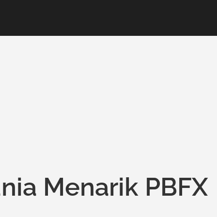
unia Menarik PBFX