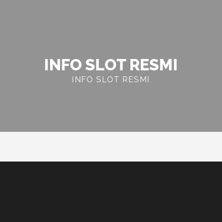
INFO SLOT RESMI
INFO SLOT RESMI