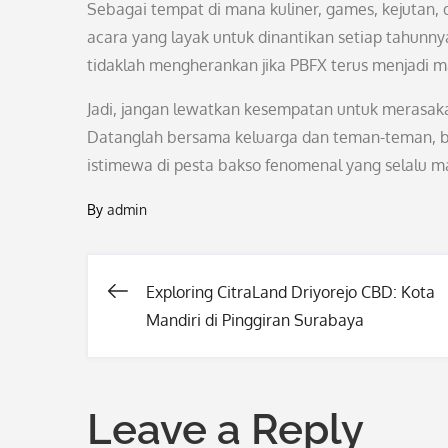
Sebagai tempat di mana kuliner, games, kejutan
acara yang layak untuk dinantikan setiap tahunn
tidaklah mengherankan jika PBFX terus menjadi ma
Jadi, jangan lewatkan kesempatan untuk merasaka
Datanglah bersama keluarga dan teman-teman, b
istimewa di pesta bakso fenomenal yang selalu m
By
admin
Exploring CitraLand Driyorejo CBD: Kota
Post
Mandiri di Pinggiran Surabaya
navigation
Leave a Reply