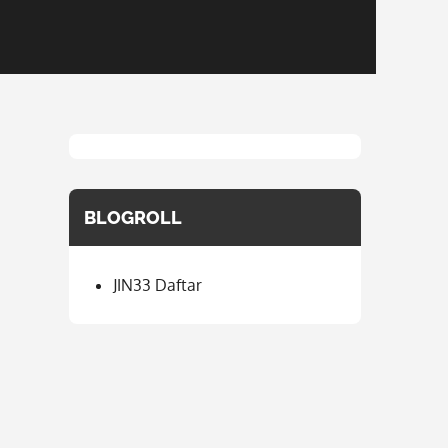
BLOGROLL
JIN33 Daftar