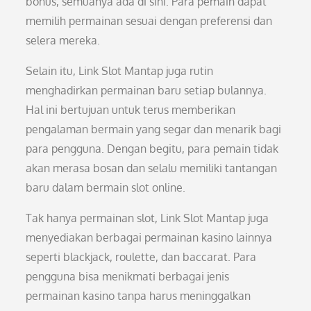
bonus, semuanya ada di sini. Para pemain dapat
memilih permainan sesuai dengan preferensi dan
selera mereka.
Selain itu, Link Slot Mantap juga rutin
menghadirkan permainan baru setiap bulannya.
Hal ini bertujuan untuk terus memberikan
pengalaman bermain yang segar dan menarik bagi
para pengguna. Dengan begitu, para pemain tidak
akan merasa bosan dan selalu memiliki tantangan
baru dalam bermain slot online.
Tak hanya permainan slot, Link Slot Mantap juga
menyediakan berbagai permainan kasino lainnya
seperti blackjack, roulette, dan baccarat. Para
pengguna bisa menikmati berbagai jenis
permainan kasino tanpa harus meninggalkan