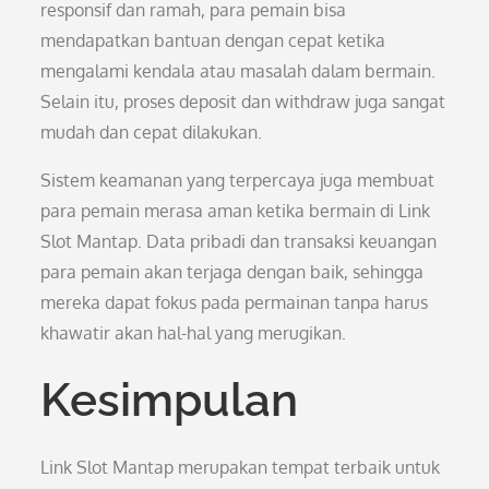
responsif dan ramah, para pemain bisa
mendapatkan bantuan dengan cepat ketika
mengalami kendala atau masalah dalam bermain.
Selain itu, proses deposit dan withdraw juga sangat
mudah dan cepat dilakukan.
Sistem keamanan yang terpercaya juga membuat
para pemain merasa aman ketika bermain di Link
Slot Mantap. Data pribadi dan transaksi keuangan
para pemain akan terjaga dengan baik, sehingga
mereka dapat fokus pada permainan tanpa harus
khawatir akan hal-hal yang merugikan.
Kesimpulan
Link Slot Mantap merupakan tempat terbaik untuk