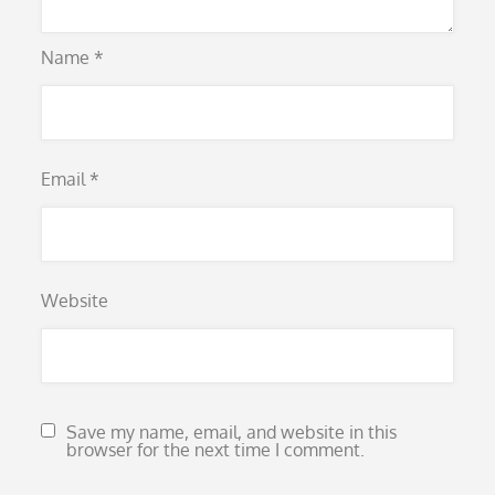
Name
*
Email
*
Website
Save my name, email, and website in this
browser for the next time I comment.