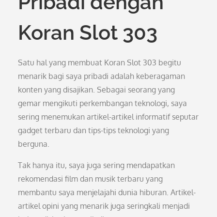
Pribadi dengan
Koran Slot 303
Satu hal yang membuat Koran Slot 303 begitu
menarik bagi saya pribadi adalah keberagaman
konten yang disajikan. Sebagai seorang yang
gemar mengikuti perkembangan teknologi, saya
sering menemukan artikel-artikel informatif seputar
gadget terbaru dan tips-tips teknologi yang
berguna.
Tak hanya itu, saya juga sering mendapatkan
rekomendasi film dan musik terbaru yang
membantu saya menjelajahi dunia hiburan. Artikel-
artikel opini yang menarik juga seringkali menjadi