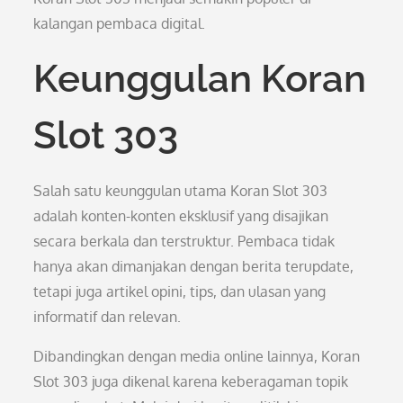
kalangan pembaca digital.
Keunggulan Koran
Slot 303
Salah satu keunggulan utama Koran Slot 303
adalah konten-konten eksklusif yang disajikan
secara berkala dan terstruktur. Pembaca tidak
hanya akan dimanjakan dengan berita terupdate,
tetapi juga artikel opini, tips, dan ulasan yang
informatif dan relevan.
Dibandingkan dengan media online lainnya, Koran
Slot 303 juga dikenal karena keberagaman topik