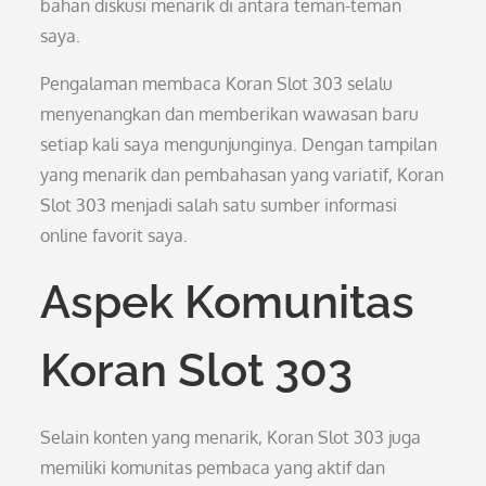
bahan diskusi menarik di antara teman-teman
saya.
Pengalaman membaca Koran Slot 303 selalu
menyenangkan dan memberikan wawasan baru
setiap kali saya mengunjunginya. Dengan tampilan
yang menarik dan pembahasan yang variatif, Koran
Slot 303 menjadi salah satu sumber informasi
online favorit saya.
Aspek Komunitas
Koran Slot 303
Selain konten yang menarik, Koran Slot 303 juga
memiliki komunitas pembaca yang aktif dan