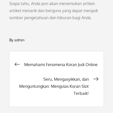
Siapa tahu, Anda pun akan menemukan artikel-
artikel menarik dan berguna yang dapat menjadi
sumber pengetahuan dan hiburan bagi Anda.
By
admin
Post
Memahami Fenomena Koran Judi Online
navigation
Seru, Mengasyikkan, dan
Menguntungkan: Mengulas Koran Slot
Terbaik!