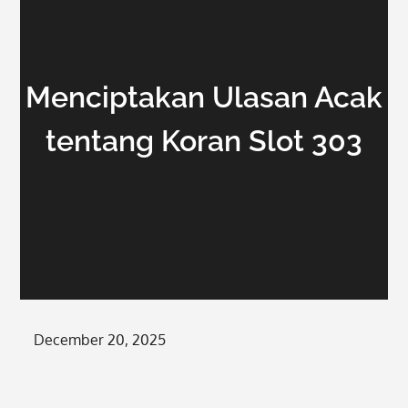
Menciptakan Ulasan Acak
tentang Koran Slot 303
Posted
December 20, 2025
on