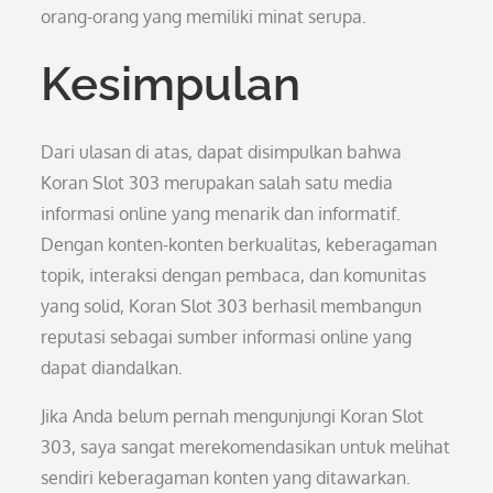
orang-orang yang memiliki minat serupa.
Kesimpulan
Dari ulasan di atas, dapat disimpulkan bahwa
Koran Slot 303 merupakan salah satu media
informasi online yang menarik dan informatif.
Dengan konten-konten berkualitas, keberagaman
topik, interaksi dengan pembaca, dan komunitas
yang solid, Koran Slot 303 berhasil membangun
reputasi sebagai sumber informasi online yang
dapat diandalkan.
Jika Anda belum pernah mengunjungi Koran Slot
303, saya sangat merekomendasikan untuk melihat
sendiri keberagaman konten yang ditawarkan.