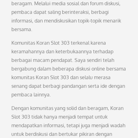
beragam. Melalui media sosial dan forum diskusi,
pembaca dapat saling berinteraksi, berbagi
informasi, dan mendiskusikan topik-topik menarik
bersama.
Komunitas Koran Slot 303 terkenal karena
keramahannya dan keterbukaannya terhadap
berbagai macam pendapat. Saya sendiri telah
bergabung dalam beberapa diskusi online bersama
komunitas Koran Slot 303 dan selalu merasa
senang dapat berbagi pandangan serta ide dengan
pembaca lainnya.
Dengan komunitas yang solid dan beragam, Koran
Slot 303 tidak hanya menjadi tempat untuk
mendapatkan informasi, tetapi juga menjadi wadah
untuk berdiskusi dan bertukar pikiran dengan