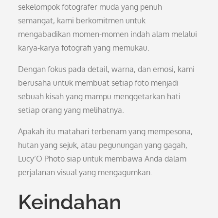
sekelompok fotografer muda yang penuh
semangat, kami berkomitmen untuk
mengabadikan momen-momen indah alam melalui
karya-karya fotografi yang memukau.
Dengan fokus pada detail, warna, dan emosi, kami
berusaha untuk membuat setiap foto menjadi
sebuah kisah yang mampu menggetarkan hati
setiap orang yang melihatnya.
Apakah itu matahari terbenam yang mempesona,
hutan yang sejuk, atau pegunungan yang gagah,
Lucy’O Photo siap untuk membawa Anda dalam
perjalanan visual yang mengagumkan.
Keindahan