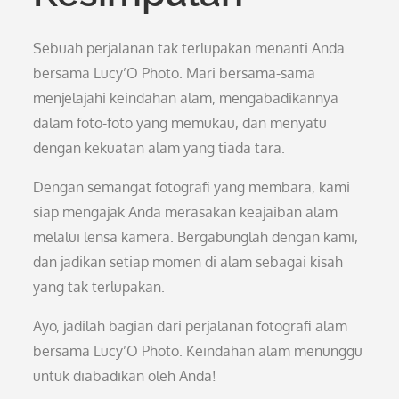
Sebuah perjalanan tak terlupakan menanti Anda
bersama Lucy’O Photo. Mari bersama-sama
menjelajahi keindahan alam, mengabadikannya
dalam foto-foto yang memukau, dan menyatu
dengan kekuatan alam yang tiada tara.
Dengan semangat fotografi yang membara, kami
siap mengajak Anda merasakan keajaiban alam
melalui lensa kamera. Bergabunglah dengan kami,
dan jadikan setiap momen di alam sebagai kisah
yang tak terlupakan.
Ayo, jadilah bagian dari perjalanan fotografi alam
bersama Lucy’O Photo. Keindahan alam menunggu
untuk diabadikan oleh Anda!