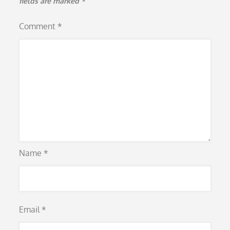
fields are marked
*
Comment
*
Name
*
Email
*