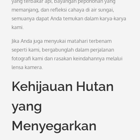
yang terbakar api, bayangan pepohonan yang
memanjang, dan refleksi cahaya di air sungai,
semuanya dapat Anda temukan dalam karya-karya
kami.
Jika Anda juga menyukai matahari terbenam
seperti kami, bergabunglah dalam perjalanan
fotografi kami dan rasakan keindahannya melalui
lensa kamera.
Kehijauan Hutan
yang
Menyegarkan