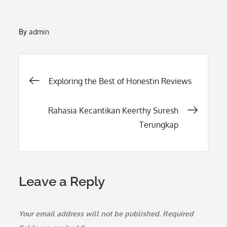
By
admin
Post
Exploring the Best of Honestin Reviews
navigation
Rahasia Kecantikan Keerthy Suresh
Terungkap
Leave a Reply
Your email address will not be published.
Required