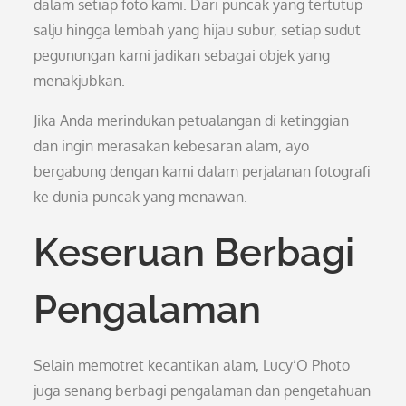
dalam setiap foto kami. Dari puncak yang tertutup
salju hingga lembah yang hijau subur, setiap sudut
pegunungan kami jadikan sebagai objek yang
menakjubkan.
Jika Anda merindukan petualangan di ketinggian
dan ingin merasakan kebesaran alam, ayo
bergabung dengan kami dalam perjalanan fotografi
ke dunia puncak yang menawan.
Keseruan Berbagi
Pengalaman
Selain memotret kecantikan alam, Lucy’O Photo
juga senang berbagi pengalaman dan pengetahuan