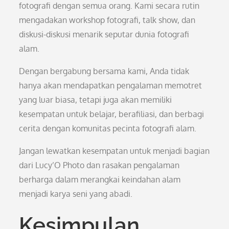
fotografi dengan semua orang. Kami secara rutin
mengadakan workshop fotografi, talk show, dan
diskusi-diskusi menarik seputar dunia fotografi
alam.
Dengan bergabung bersama kami, Anda tidak
hanya akan mendapatkan pengalaman memotret
yang luar biasa, tetapi juga akan memiliki
kesempatan untuk belajar, berafiliasi, dan berbagi
cerita dengan komunitas pecinta fotografi alam.
Jangan lewatkan kesempatan untuk menjadi bagian
dari Lucy’O Photo dan rasakan pengalaman
berharga dalam merangkai keindahan alam
menjadi karya seni yang abadi.
Kesimpulan