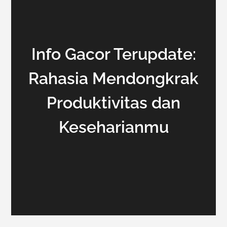
Info Gacor Terupdate:
Rahasia Mendongkrak
Produktivitas dan
Keseharianmu