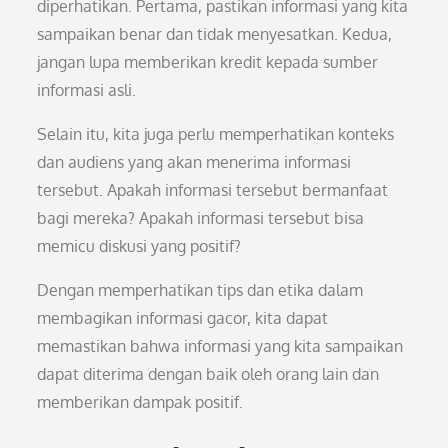
diperhatikan. Pertama, pastikan informasi yang kita
sampaikan benar dan tidak menyesatkan. Kedua,
jangan lupa memberikan kredit kepada sumber
informasi asli.
Selain itu, kita juga perlu memperhatikan konteks
dan audiens yang akan menerima informasi
tersebut. Apakah informasi tersebut bermanfaat
bagi mereka? Apakah informasi tersebut bisa
memicu diskusi yang positif?
Dengan memperhatikan tips dan etika dalam
membagikan informasi gacor, kita dapat
memastikan bahwa informasi yang kita sampaikan
dapat diterima dengan baik oleh orang lain dan
memberikan dampak positif.