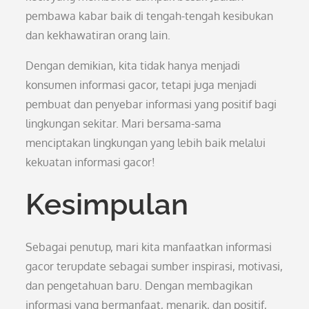
pembawa kabar baik di tengah-tengah kesibukan
dan kekhawatiran orang lain.
Dengan demikian, kita tidak hanya menjadi
konsumen informasi gacor, tetapi juga menjadi
pembuat dan penyebar informasi yang positif bagi
lingkungan sekitar. Mari bersama-sama
menciptakan lingkungan yang lebih baik melalui
kekuatan informasi gacor!
Kesimpulan
Sebagai penutup, mari kita manfaatkan informasi
gacor terupdate sebagai sumber inspirasi, motivasi,
dan pengetahuan baru. Dengan membagikan
informasi yang bermanfaat, menarik, dan positif,