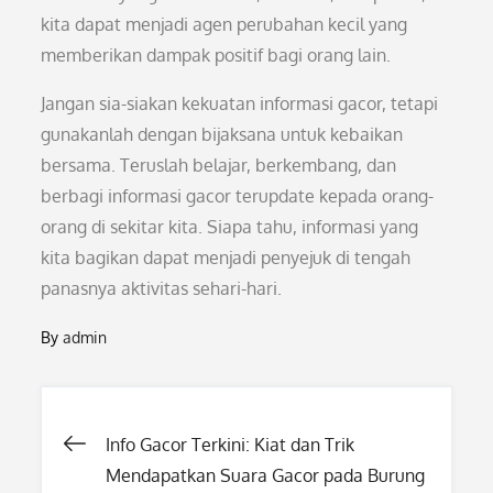
kita dapat menjadi agen perubahan kecil yang
memberikan dampak positif bagi orang lain.
Jangan sia-siakan kekuatan informasi gacor, tetapi
gunakanlah dengan bijaksana untuk kebaikan
bersama. Teruslah belajar, berkembang, dan
berbagi informasi gacor terupdate kepada orang-
orang di sekitar kita. Siapa tahu, informasi yang
kita bagikan dapat menjadi penyejuk di tengah
panasnya aktivitas sehari-hari.
By
admin
Post
Info Gacor Terkini: Kiat dan Trik
Mendapatkan Suara Gacor pada Burung