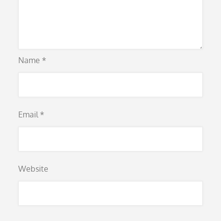
Name
*
Email
*
Website