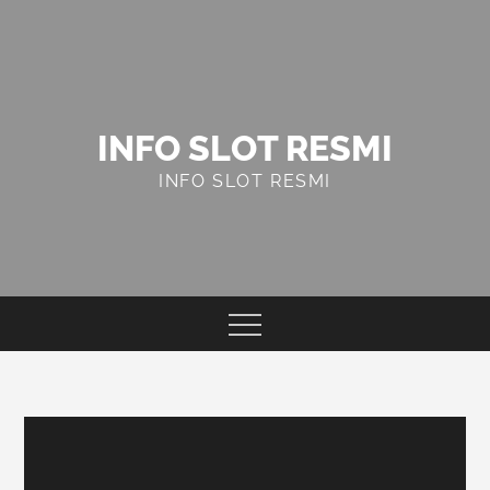
Skip
to
content
INFO SLOT RESMI
INFO SLOT RESMI