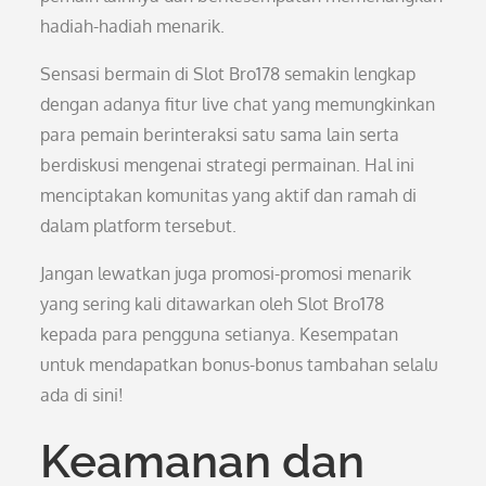
hadiah-hadiah menarik.
Sensasi bermain di Slot Bro178 semakin lengkap
dengan adanya fitur live chat yang memungkinkan
para pemain berinteraksi satu sama lain serta
berdiskusi mengenai strategi permainan. Hal ini
menciptakan komunitas yang aktif dan ramah di
dalam platform tersebut.
Jangan lewatkan juga promosi-promosi menarik
yang sering kali ditawarkan oleh Slot Bro178
kepada para pengguna setianya. Kesempatan
untuk mendapatkan bonus-bonus tambahan selalu
ada di sini!
Keamanan dan