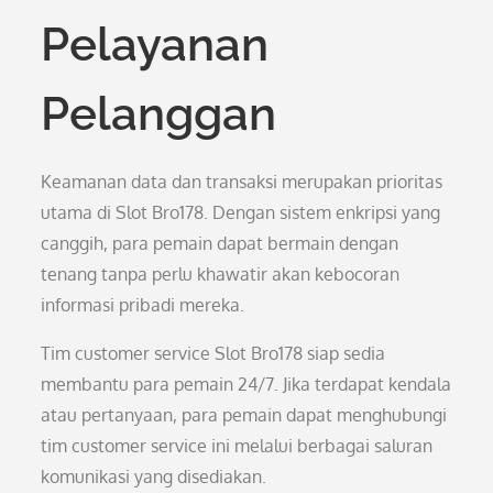
Pelayanan
Pelanggan
Keamanan data dan transaksi merupakan prioritas
utama di Slot Bro178. Dengan sistem enkripsi yang
canggih, para pemain dapat bermain dengan
tenang tanpa perlu khawatir akan kebocoran
informasi pribadi mereka.
Tim customer service Slot Bro178 siap sedia
membantu para pemain 24/7. Jika terdapat kendala
atau pertanyaan, para pemain dapat menghubungi
tim customer service ini melalui berbagai saluran
komunikasi yang disediakan.