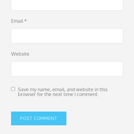
Email
*
Website
Save my name, email, and website in this
browser for the next time I comment.