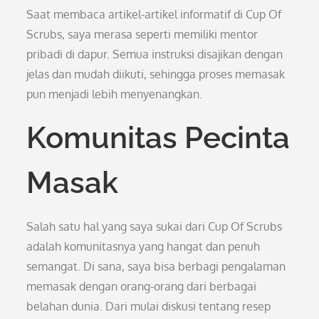
Saat membaca artikel-artikel informatif di Cup Of
Scrubs, saya merasa seperti memiliki mentor
pribadi di dapur. Semua instruksi disajikan dengan
jelas dan mudah diikuti, sehingga proses memasak
pun menjadi lebih menyenangkan.
Komunitas Pecinta
Masak
Salah satu hal yang saya sukai dari Cup Of Scrubs
adalah komunitasnya yang hangat dan penuh
semangat. Di sana, saya bisa berbagi pengalaman
memasak dengan orang-orang dari berbagai
belahan dunia. Dari mulai diskusi tentang resep