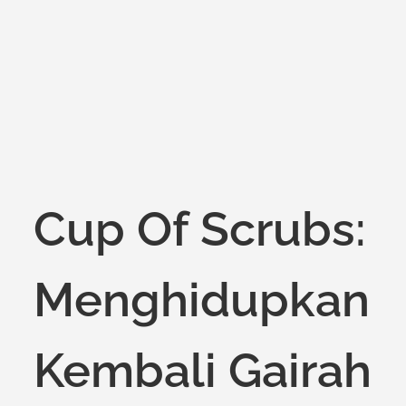
on
Cup Of Scrubs:
Menghidupkan
Kembali Gairah