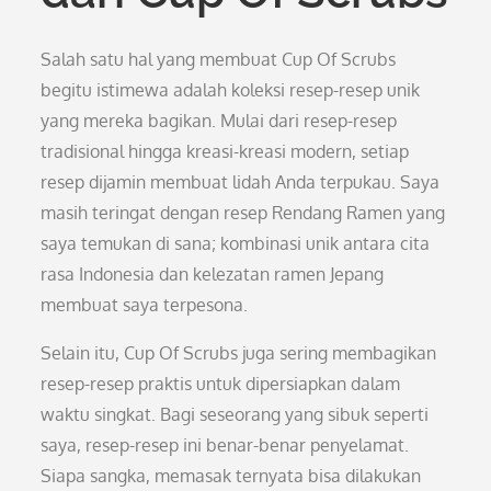
Salah satu hal yang membuat Cup Of Scrubs
begitu istimewa adalah koleksi resep-resep unik
yang mereka bagikan. Mulai dari resep-resep
tradisional hingga kreasi-kreasi modern, setiap
resep dijamin membuat lidah Anda terpukau. Saya
masih teringat dengan resep Rendang Ramen yang
saya temukan di sana; kombinasi unik antara cita
rasa Indonesia dan kelezatan ramen Jepang
membuat saya terpesona.
Selain itu, Cup Of Scrubs juga sering membagikan
resep-resep praktis untuk dipersiapkan dalam
waktu singkat. Bagi seseorang yang sibuk seperti
saya, resep-resep ini benar-benar penyelamat.
Siapa sangka, memasak ternyata bisa dilakukan