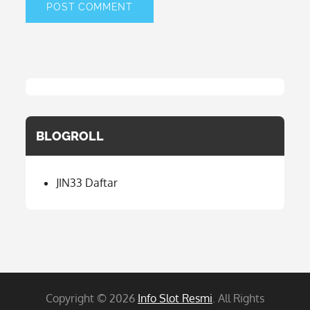
BLOGROLL
JIN33 Daftar
Copyright © 2026
Info Slot Resmi
. All Rights