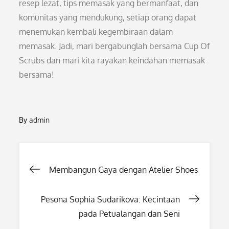
resep lezat, tips memasak yang bermanfaat, dan
komunitas yang mendukung, setiap orang dapat
menemukan kembali kegembiraan dalam
memasak. Jadi, mari bergabunglah bersama Cup Of
Scrubs dan mari kita rayakan keindahan memasak
bersama!
By
admin
Post
Membangun Gaya dengan Atelier Shoes
navigation
Pesona Sophia Sudarikova: Kecintaan
pada Petualangan dan Seni