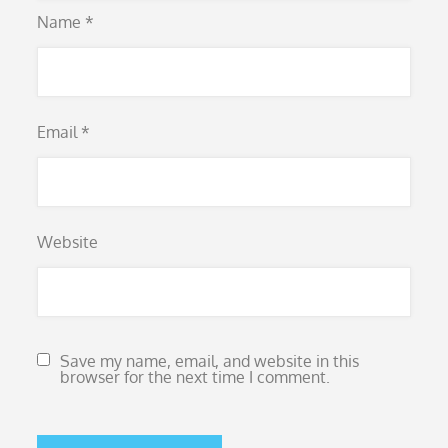
Name
*
Email
*
Website
Save my name, email, and website in this
browser for the next time I comment.