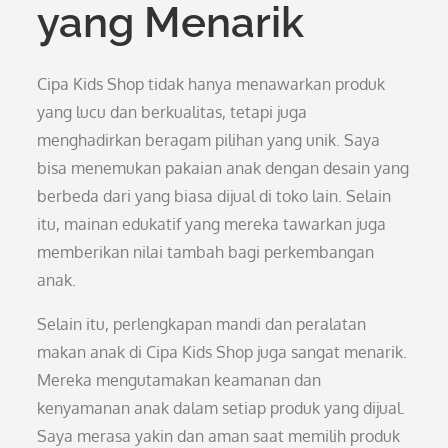
yang Menarik
Cipa Kids Shop tidak hanya menawarkan produk
yang lucu dan berkualitas, tetapi juga
menghadirkan beragam pilihan yang unik. Saya
bisa menemukan pakaian anak dengan desain yang
berbeda dari yang biasa dijual di toko lain. Selain
itu, mainan edukatif yang mereka tawarkan juga
memberikan nilai tambah bagi perkembangan
anak.
Selain itu, perlengkapan mandi dan peralatan
makan anak di Cipa Kids Shop juga sangat menarik.
Mereka mengutamakan keamanan dan
kenyamanan anak dalam setiap produk yang dijual.
Saya merasa yakin dan aman saat memilih produk