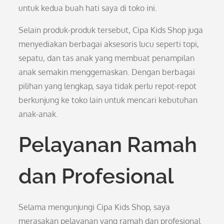
untuk kedua buah hati saya di toko ini.
Selain produk-produk tersebut, Cipa Kids Shop juga
menyediakan berbagai aksesoris lucu seperti topi,
sepatu, dan tas anak yang membuat penampilan
anak semakin menggemaskan. Dengan berbagai
pilihan yang lengkap, saya tidak perlu repot-repot
berkunjung ke toko lain untuk mencari kebutuhan
anak-anak.
Pelayanan Ramah
dan Profesional
Selama mengunjungi Cipa Kids Shop, saya
merasakan pelayanan yang ramah dan profesional