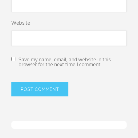
Website
Save my name, email, and website in this
browser for the next time I comment.