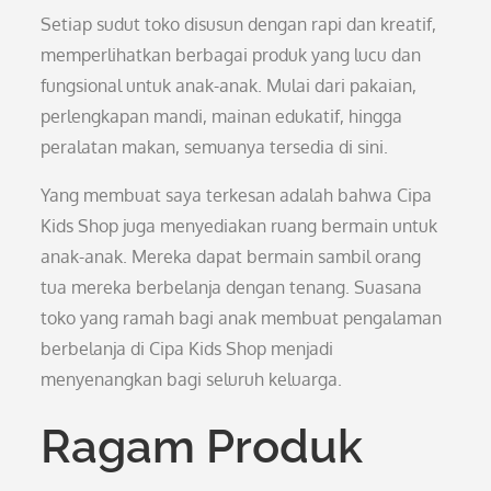
Setiap sudut toko disusun dengan rapi dan kreatif,
memperlihatkan berbagai produk yang lucu dan
fungsional untuk anak-anak. Mulai dari pakaian,
perlengkapan mandi, mainan edukatif, hingga
peralatan makan, semuanya tersedia di sini.
Yang membuat saya terkesan adalah bahwa Cipa
Kids Shop juga menyediakan ruang bermain untuk
anak-anak. Mereka dapat bermain sambil orang
tua mereka berbelanja dengan tenang. Suasana
toko yang ramah bagi anak membuat pengalaman
berbelanja di Cipa Kids Shop menjadi
menyenangkan bagi seluruh keluarga.
Ragam Produk