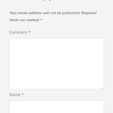
Your email address will not be published.
Required
fields are marked
*
Comment
*
Name
*