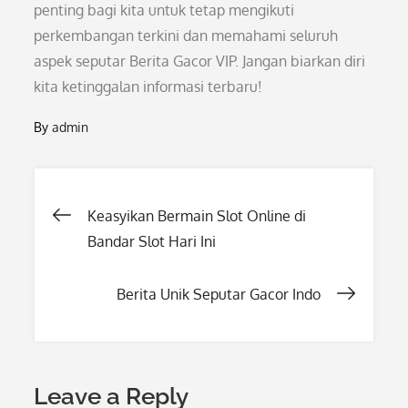
penting bagi kita untuk tetap mengikuti
perkembangan terkini dan memahami seluruh
aspek seputar Berita Gacor VIP. Jangan biarkan diri
kita ketinggalan informasi terbaru!
By
admin
Post
Keasyikan Bermain Slot Online di
Bandar Slot Hari Ini
navigation
Berita Unik Seputar Gacor Indo
Leave a Reply