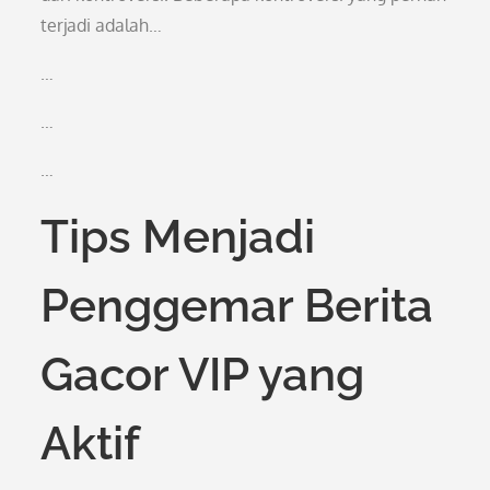
terjadi adalah…
…
…
…
Tips Menjadi
Penggemar Berita
Gacor VIP yang
Aktif