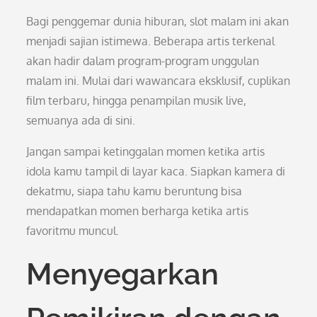
Bagi penggemar dunia hiburan, slot malam ini akan
menjadi sajian istimewa. Beberapa artis terkenal
akan hadir dalam program-program unggulan
malam ini. Mulai dari wawancara eksklusif, cuplikan
film terbaru, hingga penampilan musik live,
semuanya ada di sini.
Jangan sampai ketinggalan momen ketika artis
idola kamu tampil di layar kaca. Siapkan kamera di
dekatmu, siapa tahu kamu beruntung bisa
mendapatkan momen berharga ketika artis
favoritmu muncul.
Menyegarkan