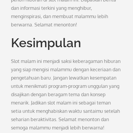
dan informasi terkini yang menghibur,
menginspirasi, dan membuat malammu lebih
berwarna. Selamat menonton!
Kesimpulan
Slot malam ini menjadi saksi keberagaman hiburan
yang siap mengisi malammu dengan keceriaan dan
pengetahuan baru. Jangan lewatkan kesempatan
untuk menikmati program-program unggulan yang
disajikan dengan beragam tema dan konsep
menarik. Jadikan slot malam ini sebagai teman
setia untuk menghabiskan waktu santaimu setelah
seharian beraktivitas. Selamat menonton dan
semoga malammu menjadi lebih berwarna!