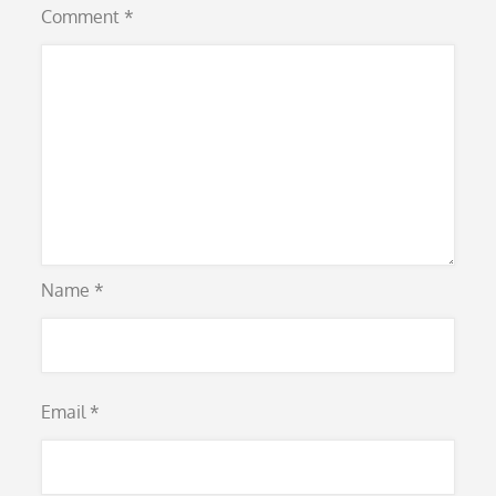
Comment
*
Name
*
Email
*