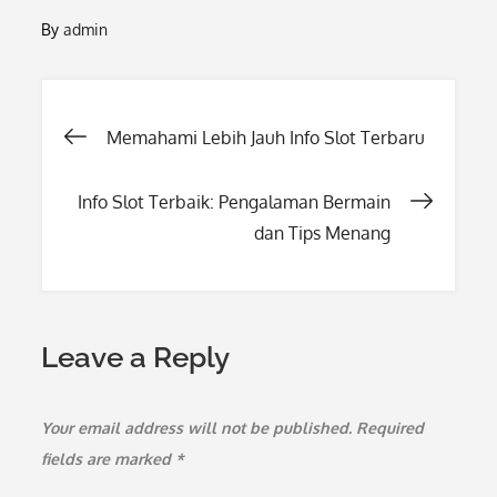
By
admin
Post
Memahami Lebih Jauh Info Slot Terbaru
navigation
Info Slot Terbaik: Pengalaman Bermain
dan Tips Menang
Leave a Reply
Your email address will not be published.
Required
fields are marked
*