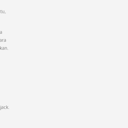
tu,
da
para
kan.
jack.