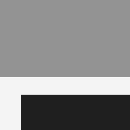
Skip
to
content