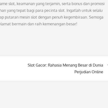
ame slot, keamanan yang terjamin, serta bonus dan promosi
ihan yang tepat bagi para pecinta slot. Ingatlah untuk selalu
iap putaran mesin slot dengan penuh kegembiraan. Semoga
elamat bermain dan raih kemenangan besar!
Slot Gacor: Rahasia Menang Besar di Dunia
Perjudian Online