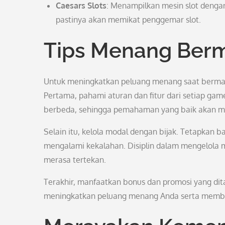
Caesars Slots
: Menampilkan mesin slot denga
pastinya akan memikat penggemar slot.
Tips Menang Berma
Untuk meningkatkan peluang menang saat bermain 
Pertama, pahami aturan dan fitur dari setiap ga
berbeda, sehingga pemahaman yang baik akan me
Selain itu, kelola modal dengan bijak. Tetapkan
mengalami kekalahan. Disiplin dalam mengelola
merasa tertekan.
Terakhir, manfaatkan bonus dan promosi yang dita
meningkatkan peluang menang Anda serta membe