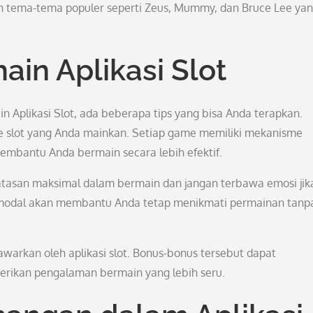
n tema-tema populer seperti Zeus, Mummy, dan Bruce Lee ya
in Aplikasi Slot
Aplikasi Slot, ada beberapa tips yang bisa Anda terapkan.
me slot yang Anda mainkan. Setiap game memiliki mekanisme
mbantu Anda bermain secara lebih efektif.
 batasan maksimal dalam bermain dan jangan terbawa emosi jik
 modal akan membantu Anda tetap menikmati permainan tanp
warkan oleh aplikasi slot. Bonus-bonus tersebut dapat
rikan pengalaman bermain yang lebih seru.