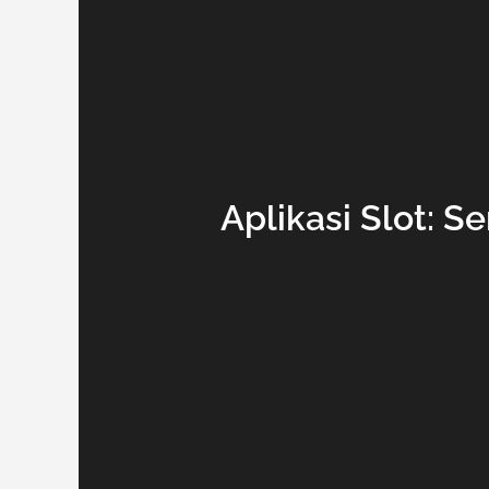
Aplikasi Slot: 