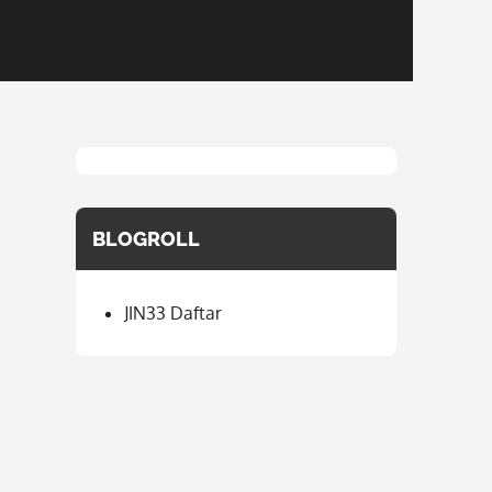
BLOGROLL
JIN33 Daftar