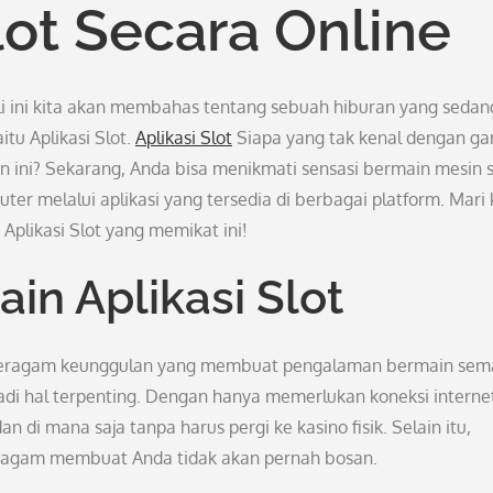
ot Secara Online
li ini kita akan membahas tentang sebuah hiburan yang sedan
itu Aplikasi Slot.
Aplikasi Slot
Siapa yang tak kenal dengan g
 ini? Sekarang, Anda bisa menikmati sensasi bermain mesin s
er melalui aplikasi yang tersedia di berbagai platform. Mari 
plikasi Slot yang memikat ini!
n Aplikasi Slot
i beragam keunggulan yang membuat pengalaman bermain sem
i hal terpenting. Dengan hanya memerlukan koneksi interne
di mana saja tanpa harus pergi ke kasino fisik. Selain itu,
eragam membuat Anda tidak akan pernah bosan.