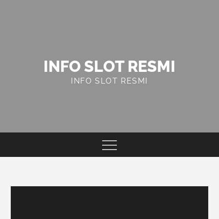
Skip
to
content
INFO SLOT RESMI
INFO SLOT RESMI