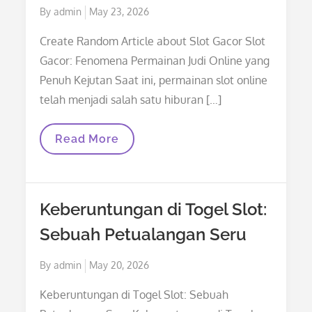
Posted
By
admin
May 23, 2026
on
Create Random Article about Slot Gacor Slot
Gacor: Fenomena Permainan Judi Online yang
Penuh Kejutan Saat ini, permainan slot online
telah menjadi salah satu hiburan […]
Slot
Read More
Gacor:
Fenomena
Permainan
Judi
Online
Keberuntungan di Togel Slot:
Yang
Penuh
Sebuah Petualangan Seru
Kejutan
Posted
By
admin
May 20, 2026
on
Keberuntungan di Togel Slot: Sebuah