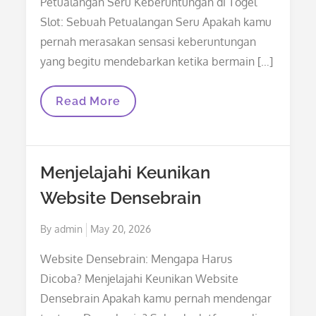
Petualangan Seru Keberuntungan di Togel
Slot: Sebuah Petualangan Seru Apakah kamu
pernah merasakan sensasi keberuntungan
yang begitu mendebarkan ketika bermain […]
Keberuntungan
Read More
Di
Togel
Slot:
Sebuah
Petualangan
Menjelajahi Keunikan
Seru
Website Densebrain
Posted
By
admin
May 20, 2026
on
Website Densebrain: Mengapa Harus
Dicoba? Menjelajahi Keunikan Website
Densebrain Apakah kamu pernah mendengar