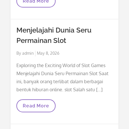
Menjadi
Read More
Kreatif
Dengan
Thinkames
Menjelajahi Dunia Seru
Permainan Slot
Posted
By
admin
May 8, 2026
on
Exploring the Exciting World of Slot Games
Menjelajahi Dunia Seru Permainan Slot Saat
ini, banyak orang terlibat dalam berbagai
bentuk hiburan online. slot Salah satu […]
Menjelajahi
Read More
Dunia
Seru
Permainan
Slot